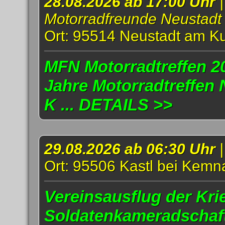
28.08.2026 ab 17:00 Uhr
|
Motorradfreunde Neustadt
Ort: 95514 Neustadt am K
MFN Motorradtreffen 20
Jahre Motorradtreffen
K ... DETAILS >>
29.08.2026 ab 06:30 Uhr
Ort: 95506 Kastl bei Kemn
Vereinsausflug der Kri
Soldatenkameradschaft 