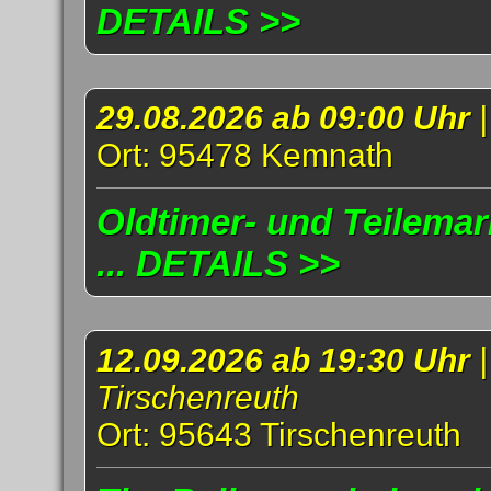
DETAILS >>
29.08.2026 ab 09:00 Uhr
Ort: 95478 Kemnath
Oldtimer- und Teilema
... DETAILS >>
12.09.2026 ab 19:30 Uhr
Tirschenreuth
Ort: 95643 Tirschenreuth