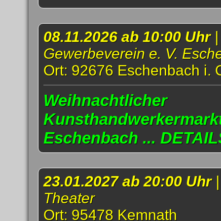
08.11.2026 ab 10:00 Uhr
|
Gewerbeverein e. V. Esch
Ort: 92676 Eschenbach i. 
Weihnachtlicher
Kunsthandwerkermarkt
Eschenbach ... DETAIL
23.01.2027 ab 20:00 Uhr
Theater
Ort: 95478 Kemnath