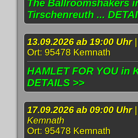
The Ballroomshakers i
Tirschenreuth ... DETA
13.09.2026 ab 19:00 Uhr
Ort: 95478 Kemnath
HAMLET FOR YOU in Ke
DETAILS >>
17.09.2026 ab 09:00 Uhr
Kemnath
Ort: 95478 Kemnath