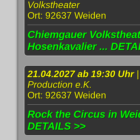
Volkstheater
Ort: 92637 Weiden
Chiemgauer Volkstheat
Hosenkavalier ... DETA
21.04.2027 ab 19:30 Uhr
Production e.K.
Ort: 92637 Weiden
Rock the Circus in Weid
DETAILS >>