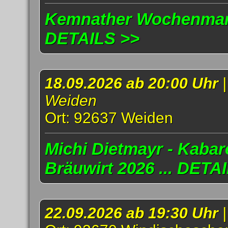
Kemnather Wochenmark
DETAILS >>
18.09.2026 ab 20:00 Uhr
Weiden
Ort: 92637 Weiden
Michi Dietmayr - Kabar
Bräuwirt 2026 ... DETA
22.09.2026 ab 19:30 Uhr