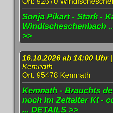
Ort: 92670 Windischesch
Sonja Pikart - Stark - K
Windischeschenbach .
>>
16.10.2026 ab 14:00 Uhr
Kemnath
Ort: 95478 Kemnath
Kemnath - Brauchts d
noch im Zeitalter KI - 
... DETAILS >>