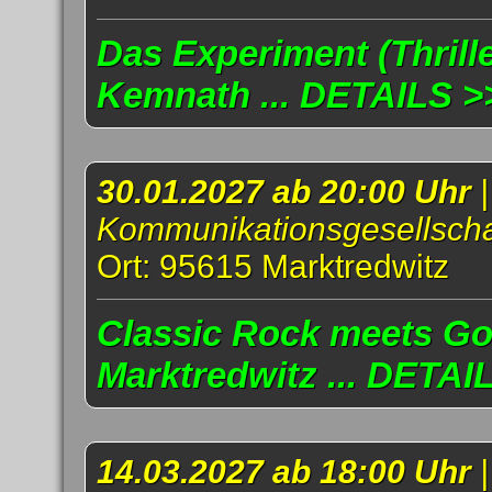
Das Experiment (Thrille
Kemnath ... DETAILS >
30.01.2027 ab 20:00 Uhr
Kommunikationsgesellscha
Ort: 95615 Marktredwitz
Classic Rock meets Go
Marktredwitz ... DETAI
14.03.2027 ab 18:00 Uhr