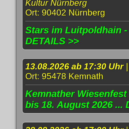
Kultur Nürnberg
Ort: 90402 Nürnberg
Stars im Luitpoldhain -
DETAILS >>
13.08.2026 ab 17:30 Uhr
Ort: 95478 Kemnath
Kemnather Wiesenfest 
bis 18. August 2026 ..