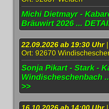
Michi Dietmayr - Kabar
Bräuwirt 2026 ... DETA
22.09.2026 ab 19:30 Uhr
Ort: 92670 Windischesch
Sonja Pikart - Stark - K
Windischeschenbach .
>>
16.10.2026 ab 14:00 Uhr