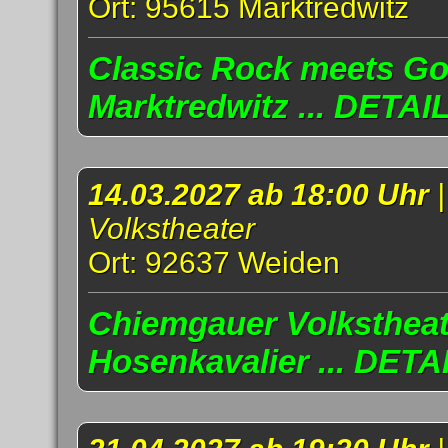
Ort: 95615 Marktredwitz
Classic Rock meets Go
Marktredwitz ... DETAI
14.03.2027 ab 18:00 Uhr
Volkstheater
Ort: 92637 Weiden
Chiemgauer Volkstheat
Hosenkavalier ... DETA