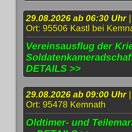
29.08.2026 ab 06:30 Uhr
Ort: 95506 Kastl bei Kemn
Vereinsausflug der Kri
Soldatenkameradschaft 
DETAILS >>
29.08.2026 ab 09:00 Uhr
Ort: 95478 Kemnath
Oldtimer- und Teilema