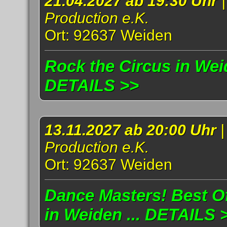
21.04.2027 ab 19:30 Uhr
Production e.K.
Ort: 92637 Weiden
Rock the Circus in Weid
DETAILS >>
13.11.2027 ab 20:00 Uhr
Production e.K.
Ort: 92637 Weiden
Dance Masters! Best Of
in Weiden ... DETAILS 