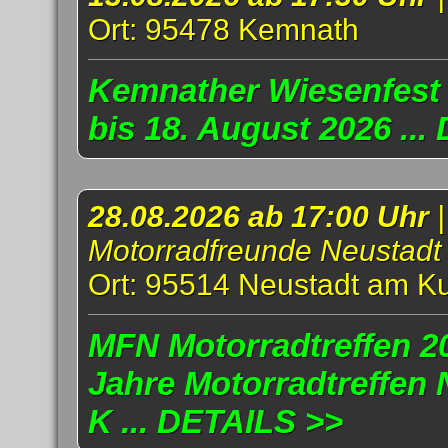
Ort: 95478 Kemnath
Kemnather Wiesenfest 
bis 18. August 2026 ..
28.08.2026 ab 17:00 Uhr
|
Motorradfreunde Neustadt
Ort: 95514 Neustadt am K
MFN Motorradtreffen 20
Jahre Motorradtreffen
K ... DETAILS >>