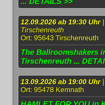
... DETAILS >>
12.09.2026 ab 19:30 Uhr
Tirschenreuth
Ort: 95643 Tirschenreuth
The Ballroomshakers i
Tirschenreuth ... DETA
13.09.2026 ab 19:00 Uhr
Ort: 95478 Kemnath
HAMLET FOR YOU in Ke