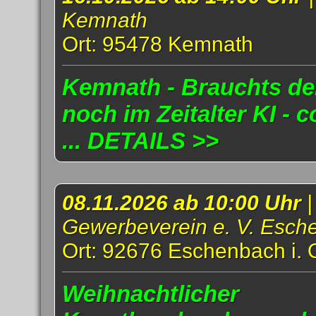
Kemnath
Ort: 95478 Kemnath
Kemnath - Brauchts d
noch im Zeitalter KI - 
... DETAILS >>
08.11.2026 ab 10:00 Uhr
|
Gewerbeverein e. V. Esch
Ort: 92676 Eschenbach i. 
Weihnachtlicher