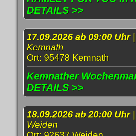
DETAILS >>
17.09.2026 ab 09:00 Uhr
Kemnath
Ort: 95478 Kemnath
Kemnather Wochenmark
DETAILS >>
18.09.2026 ab 20:00 Uhr
Weiden
Ort: 92637 Weiden