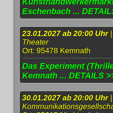
Kunsthandwerkermarkt
Eschenbach ... DETAIL
23.01.2027 ab 20:00 Uhr
Theater
Ort: 95478 Kemnath
Das Experiment (Thrille
Kemnath ... DETAILS >
30.01.2027 ab 20:00 Uhr
Kommunikationsgesellscha