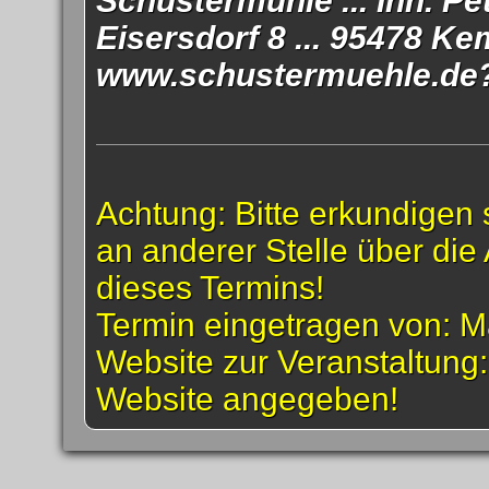
Schustermühle ... Inh. Pe
Eisersdorf 8 ... 95478 K
www.schustermuehle.de
Achtung: Bitte erkundigen 
an anderer Stelle über die 
dieses Termins!
Termin eingetragen von: M
Website zur Veranstaltung
Website angegeben!